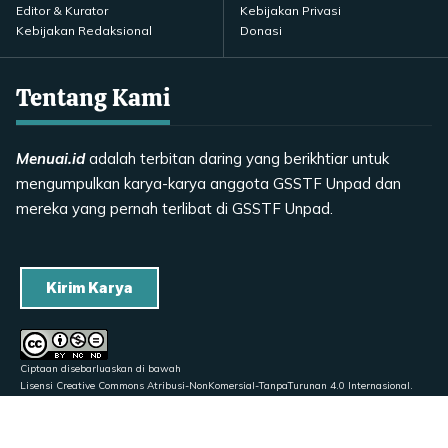
Editor & Kurator
Kebijakan Privasi
Kebijakan Redaksional
Donasi
Tentang Kami
Menuai.id
adalah terbitan daring yang berikhtiar untuk
mengumpulkan karya-karya anggota GSSTF Unpad dan
mereka yang pernah terlibat di GSSTF Unpad.
Kirim Karya
Ciptaan disebarluaskan di bawah
Lisensi Creative Commons Atribusi-NonKomersial-TanpaTurunan 4.0 Internasional
.
Didesain oleh
Dauzsy
untuk
Menuai.id