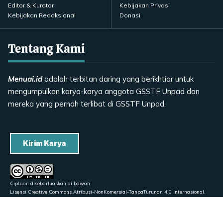
Editor & Kurator
Kebijakan Privasi
Kebijakan Redaksional
Donasi
Tentang Kami
Menuai.id
adalah terbitan daring yang berikhtiar untuk
mengumpulkan karya-karya anggota GSSTF Unpad dan
mereka yang pernah terlibat di GSSTF Unpad.
Kirim Karya
Ciptaan disebarluaskan di bawah
Lisensi Creative Commons Atribusi-NonKomersial-TanpaTurunan 4.0 Internasional
.
Didesain oleh
Dauzsy
untuk
Menuai.id